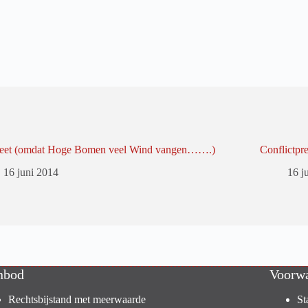
reet (omdat Hoge Bomen veel Wind vangen…….)
Conflictpr
16 juni 2014
16 j
nbod
Voorw
Rechtsbijstand met meerwaarde
St