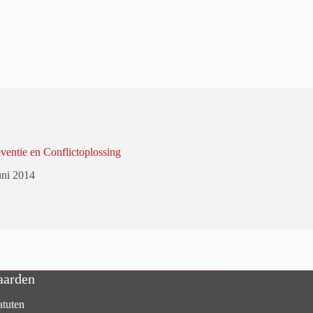
eventie en Conflictoplossing
uni 2014
aarden
atuten