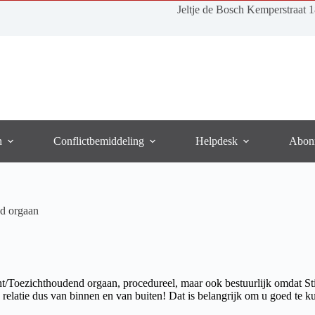
Jeltje de Bosch Kemperstraat 
n
Conflictbemiddeling
Helpdesk
Abon
nd orgaan
ht/Toezichthoudend orgaan, procedureel, maar ook bestuurlijk omdat Sti
elatie dus van binnen en van buiten! Dat is belangrijk om u goed te kunn