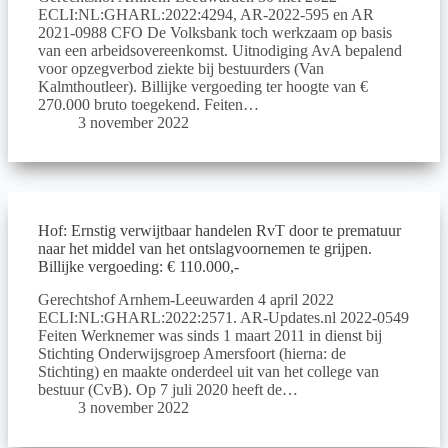
ECLI:NL:GHARL:2022:4294, AR-2022-595 en AR
2021-0988 CFO De Volksbank toch werkzaam op basis
van een arbeidsovereenkomst. Uitnodiging AvA bepalend
voor opzegverbod ziekte bij bestuurders (Van
Kalmthoutleer). Billijke vergoeding ter hoogte van €
270.000 bruto toegekend. Feiten…
3 november 2022
Hof: Ernstig verwijtbaar handelen RvT door te prematuur
naar het middel van het ontslagvoornemen te grijpen.
Billijke vergoeding: € 110.000,-
Gerechtshof Arnhem-Leeuwarden 4 april 2022
ECLI:NL:GHARL:2022:2571. AR-Updates.nl 2022-0549
Feiten Werknemer was sinds 1 maart 2011 in dienst bij
Stichting Onderwijsgroep Amersfoort (hierna: de
Stichting) en maakte onderdeel uit van het college van
bestuur (CvB). Op 7 juli 2020 heeft de…
3 november 2022